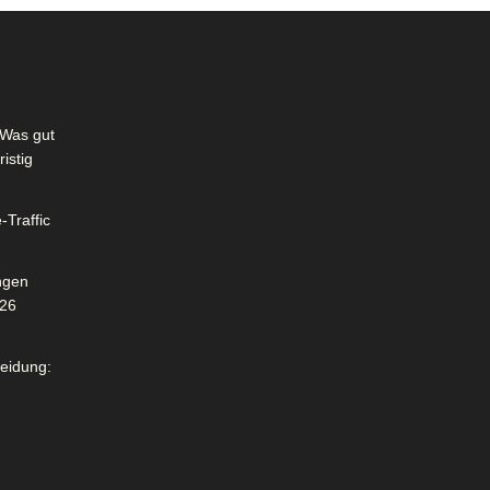
Was gut
istig
-Traffic
ngen
026
leidung: