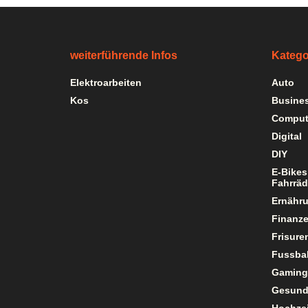
weiterführende Infos
Katego
Elektroarbeiten
Auto
Kos
Busine
Comput
Digital
DIY
E-Bikes
Fahrräd
Ernähr
Finanz
Frisure
Fussbal
Gaming
Gesund