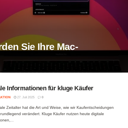
rden Sie Ihre Mac-
ale Informationen für kluge Käufer
AKTION
27. Juli 2025
0
tale Zeitalter hat die Art und Weise, wie wir Kaufentscheidungen
 grundlegend verändert. Kluge Käufer nutzen heute digitale
onen,...