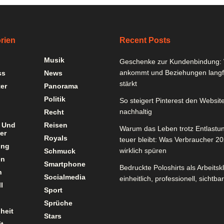
rien
Recent Posts
Musik
Geschenke zur Kundenbindung: 
ankommt und Beziehungen langfr
ss
News
stärkt
er
Panorama
Politik
So steigert Pinterest den Website
nachhaltig
Recht
 Und
Reisen
Warum das Leben trotz Entlastu
er
Royals
teuer bleibt: Was Verbraucher 2
ung
wirklich spüren
Schmuck
en
Smartphone
Bedruckte Poloshirts als Arbeitsk
n
Socialmedia
einheitlich, professionell, sichtbar
l
Sport
Sprüche
heit
Stars