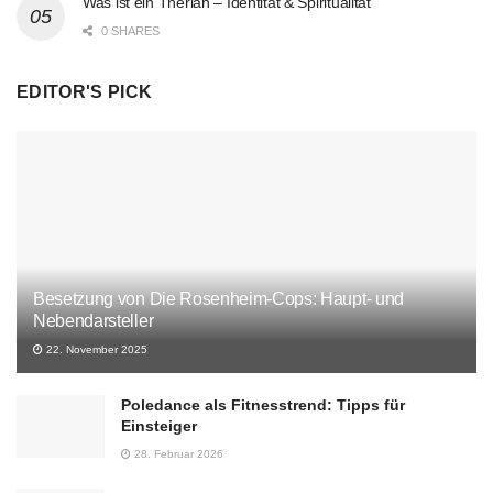
Was ist ein Therian – Identität & Spiritualität
0 SHARES
EDITOR'S PICK
Besetzung von Die Rosenheim-Cops: Haupt- und
Nebendarsteller
22. November 2025
Poledance als Fitnesstrend: Tipps für
Einsteiger
28. Februar 2026