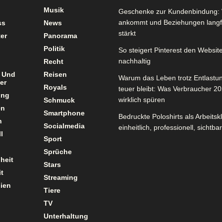
Musik
Geschenke zur Kundenbindung: 
ankommt und Beziehungen langfr
ss
News
stärkt
er
Panorama
Politik
So steigert Pinterest den Website
nachhaltig
Recht
 Und
Reisen
Warum das Leben trotz Entlastu
er
Royals
teuer bleibt: Was Verbraucher 2
ung
wirklich spüren
Schmuck
en
Smartphone
Bedruckte Poloshirts als Arbeitsk
n
Socialmedia
einheitlich, professionell, sichtbar
l
Sport
Sprüche
heit
Stars
t
Streaming
ien
Tiere
TV
Unterhaltung