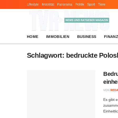
Lifestyle
Mobilität
Panorama
Politik
Sport
Tiere
HOME
IMMOBILIEN
BUSINESS
FINAN
Schlagwort:
bedruckte Polosh
Bedru
einhei
VON
RED
Es gibt 
zusammen
Einheitli