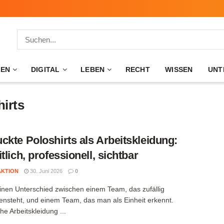
ZEN
DIGITAL
LEBEN
RECHT
WISSEN
UNT
irts
ckte Poloshirts als Arbeitskleidung:
tlich, professionell, sichtbar
AKTION
30. Juni 2026
0
einen Unterschied zwischen einem Team, das zufällig
steht, und einem Team, das man als Einheit erkennt.
che Arbeitskleidung ...