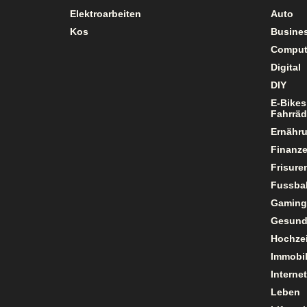
Elektroarbeiten
Auto
Kos
Busine
Comput
Digital
DIY
E-Bikes
Fahrräd
Ernähr
Finanz
Frisure
Fussbal
Gaming
Gesund
Hochzei
Immobil
Internet
Leben