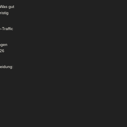
Was gut
istig
-Traffic
ngen
026
leidung: