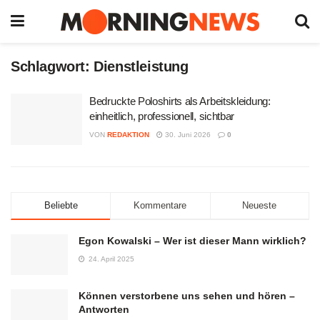
Schlagwort:
Dienstleistung
Bedruckte Poloshirts als Arbeitskleidung:
einheitlich, professionell, sichtbar
VON
REDAKTION
30. Juni 2026
0
Beliebte
Kommentare
Neueste
Egon Kowalski – Wer ist dieser Mann wirklich?
24. April 2025
Können verstorbene uns sehen und hören –
Antworten