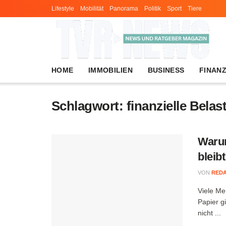
Lifestyle
Mobilität
Panorama
Politik
Sport
Tiere
HOME
IMMOBILIEN
BUSINESS
FINAN
Schlagwort:
finanzielle Bela
Warum
bleib
VON
RED
Viele Me
Papier g
nicht ...