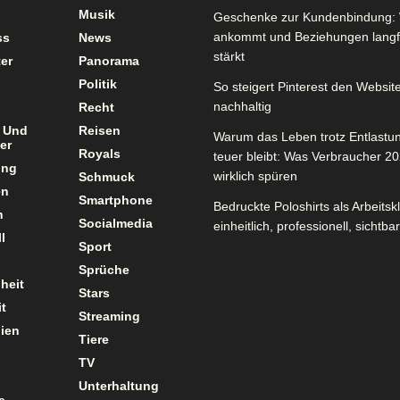
Musik
Geschenke zur Kundenbindung: 
ankommt und Beziehungen langfr
ss
News
stärkt
er
Panorama
Politik
So steigert Pinterest den Website
nachhaltig
Recht
 Und
Reisen
Warum das Leben trotz Entlastu
er
Royals
teuer bleibt: Was Verbraucher 2
ung
wirklich spüren
Schmuck
en
Smartphone
Bedruckte Poloshirts als Arbeitsk
n
Socialmedia
einheitlich, professionell, sichtbar
l
Sport
Sprüche
heit
Stars
t
Streaming
ien
Tiere
TV
Unterhaltung