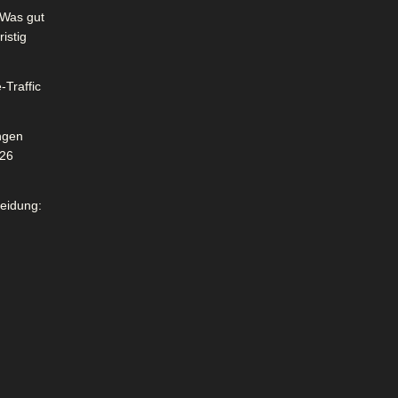
Was gut
istig
-Traffic
ngen
026
leidung: