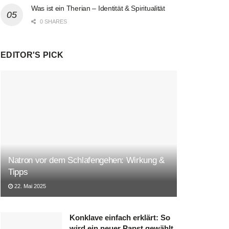
Was ist ein Therian – Identität & Spiritualität
0 SHARES
EDITOR'S PICK
Natron vor dem Schlafengehen: Wirkung &
Tipps
22. Mai 2025
Konklave einfach erklärt: So
wird ein neuer Papst gewählt