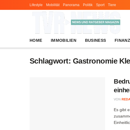
Lifestyle
Mobilität
Panorama
Politik
Sport
Tiere
HOME
IMMOBILIEN
BUSINESS
FINAN
Schlagwort:
Gastronomie Kl
Bedru
einhei
VON
RED
Es gibt 
zusammen
Einheitli