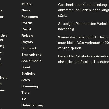
Musik
Geschenke zur Kundenbindung: 
ankommt und Beziehungen langfr
ss
News
stärkt
er
Panorama
Politik
So steigert Pinterest den Website
nachhaltig
Recht
 Und
Reisen
Warum das Leben trotz Entlastu
er
Royals
teuer bleibt: Was Verbraucher 2
ung
wirklich spüren
Schmuck
en
Smartphone
Bedruckte Poloshirts als Arbeitsk
n
Socialmedia
einheitlich, professionell, sichtbar
l
Sport
Sprüche
heit
Stars
t
Streaming
ien
Tiere
TV
Unterhaltung