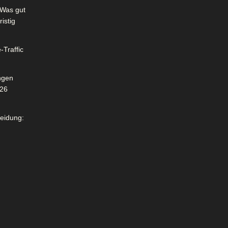
Was gut
istig
-Traffic
ngen
026
leidung: