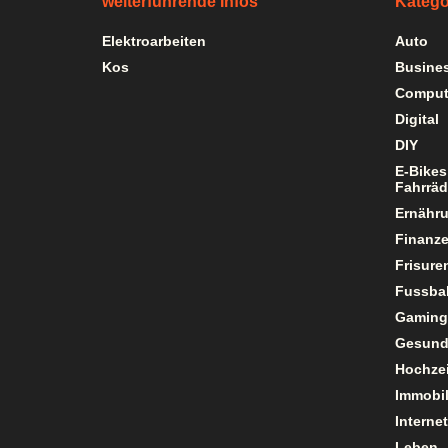
weiterführende Infos
Katego
Elektroarbeiten
Auto
Kos
Busine
Comput
Digital
DIY
E-Bikes
Fahrräd
Ernähr
Finanz
Frisure
Fussbal
Gaming
Gesund
Hochzei
Immobil
Internet
Leben