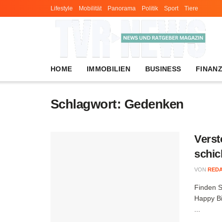
Lifestyle
Mobilität
Panorama
Politik
Sport
Tiere
HOME
IMMOBILIEN
BUSINESS
FINAN
Schlagwort:
Gedenken
Verst
schic
VON
RED
Finden S
Happy Bi
...