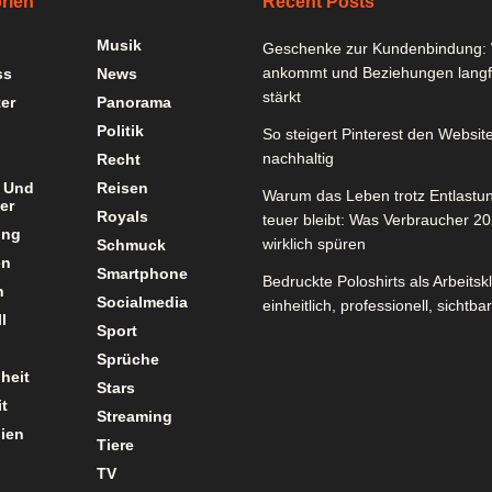
rien
Recent Posts
Musik
Geschenke zur Kundenbindung: 
ankommt und Beziehungen langfr
ss
News
stärkt
er
Panorama
Politik
So steigert Pinterest den Website
nachhaltig
Recht
 Und
Reisen
Warum das Leben trotz Entlastu
er
Royals
teuer bleibt: Was Verbraucher 2
ung
wirklich spüren
Schmuck
en
Smartphone
Bedruckte Poloshirts als Arbeitsk
n
Socialmedia
einheitlich, professionell, sichtbar
l
Sport
Sprüche
heit
Stars
t
Streaming
ien
Tiere
TV