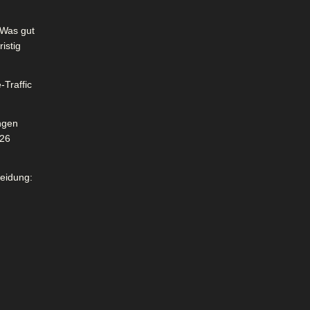
Was gut
istig
-Traffic
ngen
026
leidung: