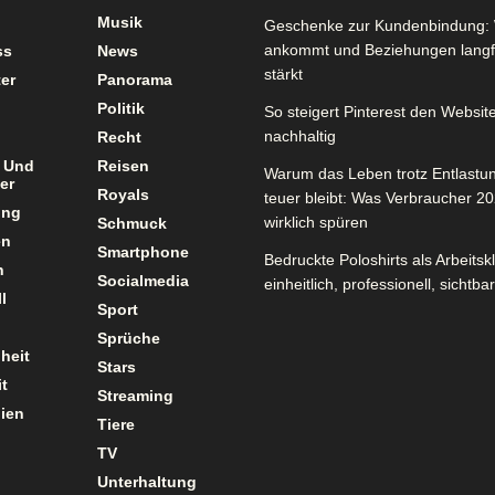
Musik
Geschenke zur Kundenbindung: 
ankommt und Beziehungen langfr
ss
News
stärkt
er
Panorama
Politik
So steigert Pinterest den Website
nachhaltig
Recht
 Und
Reisen
Warum das Leben trotz Entlastu
er
Royals
teuer bleibt: Was Verbraucher 2
ung
wirklich spüren
Schmuck
en
Smartphone
Bedruckte Poloshirts als Arbeitsk
n
Socialmedia
einheitlich, professionell, sichtbar
l
Sport
Sprüche
heit
Stars
t
Streaming
ien
Tiere
TV
Unterhaltung