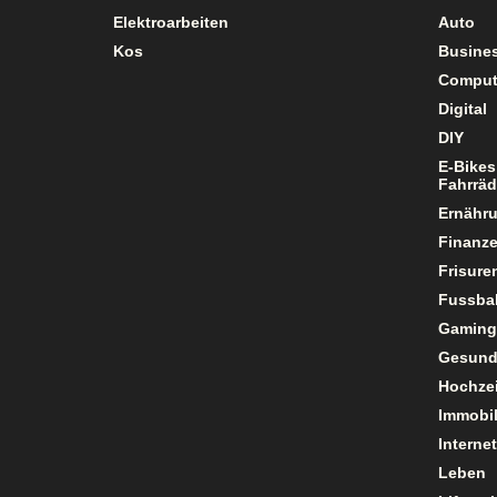
Elektroarbeiten
Auto
Kos
Busine
Comput
Digital
DIY
E-Bikes
Fahrräd
Ernähr
Finanz
Frisure
Fussbal
Gaming
Gesund
Hochzei
Immobil
Internet
Leben