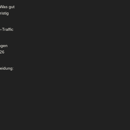
Was gut
istig
-Traffic
ngen
026
leidung: