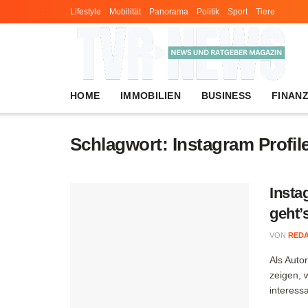
Lifestyle
Mobilität
Panorama
Politik
Sport
Tiere
HOME
IMMOBILIEN
BUSINESS
FINAN
Schlagwort:
Instagram Profil
Insta
geht’
VON
RED
Als Auto
zeigen, 
interessa