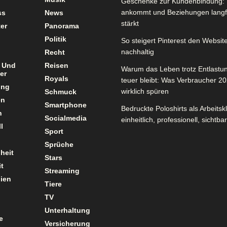
Geschenke zur Kundenbindung: 
ankommt und Beziehungen langfr
ss
News
stärkt
er
Panorama
Politik
So steigert Pinterest den Website
nachhaltig
Recht
 Und
Reisen
Warum das Leben trotz Entlastu
er
Royals
teuer bleibt: Was Verbraucher 2
ung
wirklich spüren
Schmuck
en
Smartphone
Bedruckte Poloshirts als Arbeitsk
n
Socialmedia
einheitlich, professionell, sichtbar
l
Sport
Sprüche
heit
Stars
t
Streaming
ien
Tiere
TV
Unterhaltung
e
Versicherung