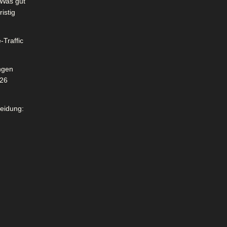
Was gut
istig
-Traffic
ngen
026
leidung: