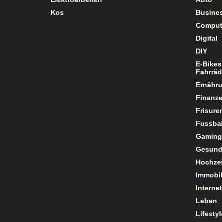
Kos
Busine
Comput
Digital
DIY
E-Bikes
Fahrräd
Ernähr
Finanz
Frisure
Fussbal
Gaming
Gesund
Hochzei
Immobil
Internet
Leben
Lifestyl