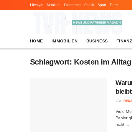
Lifestyle
Mobilität
Panorama
Politik
Sport
Tiere
HOME
IMMOBILIEN
BUSINESS
FINAN
Schlagwort:
Kosten im Alltag
Warum
bleib
VON
RED
Viele Me
Papier g
nicht ...