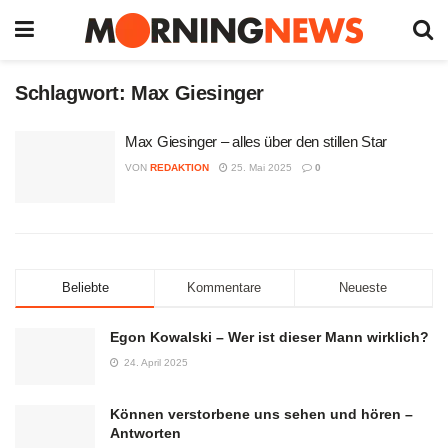
Schlagwort:
Max Giesinger
Max Giesinger – alles über den stillen Star
VON
REDAKTION
25. Mai 2025
0
Beliebte
Kommentare
Neueste
Egon Kowalski – Wer ist dieser Mann wirklich?
24. April 2025
Können verstorbene uns sehen und hören –
Antworten