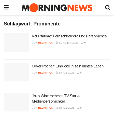
Schlagwort:
Prominente
Kai Pflaume: Fernsehkarriere und Persönliches
VON
REDAKTION
31. August 2025
0
Oliver Pocher: Einblicke in sein buntes Leben
VON
REDAKTION
18. Mai 2025
0
Joko Winterscheidt: TV-Star &
Medienpersönlichkeit
VON
REDAKTION
18. Mai 2025
0