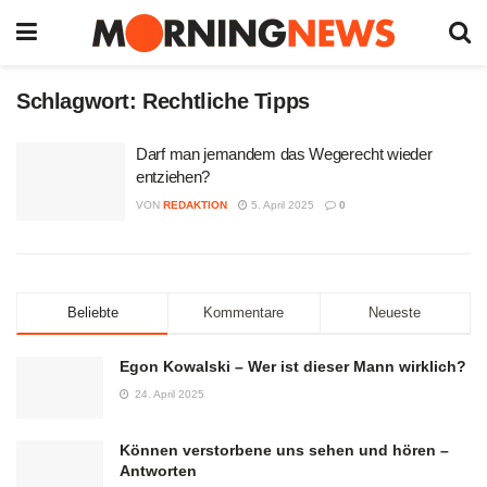
Schlagwort:
Rechtliche Tipps
Darf man jemandem das Wegerecht wieder
entziehen?
VON
REDAKTION
5. April 2025
0
Beliebte
Kommentare
Neueste
Egon Kowalski – Wer ist dieser Mann wirklich?
24. April 2025
Können verstorbene uns sehen und hören –
Antworten