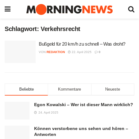
Schlagwort:
Verkehrsrecht
Bußgeld für 20 km/h zu schnell – Was droht?
VON
REDAKTION
22. April 2025
0
Beliebte
Kommentare
Neueste
Egon Kowalski – Wer ist dieser Mann wirklich?
24. April 2025
Können verstorbene uns sehen und hören –
Antworten