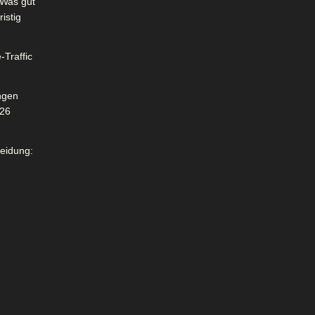
Was gut
istig
-Traffic
ngen
026
leidung: