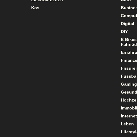
Kos
Busine
Comput
Digital
DIY
E-Bikes
Fahrräd
Ernähr
Finanz
Frisure
Fussbal
Gaming
Gesund
Hochzei
Immobil
Internet
Leben
Lifestyl