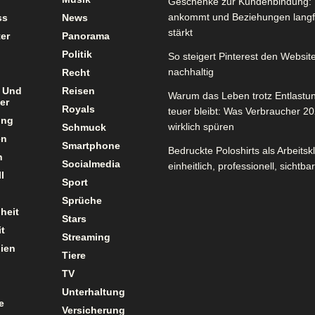
Geschenke zur Kundenbindung: 
ankommt und Beziehungen langfr
ss
News
stärkt
er
Panorama
Politik
So steigert Pinterest den Website
nachhaltig
Recht
 Und
Reisen
Warum das Leben trotz Entlastu
er
Royals
teuer bleibt: Was Verbraucher 2
ung
wirklich spüren
Schmuck
en
Smartphone
Bedruckte Poloshirts als Arbeitsk
n
Socialmedia
einheitlich, professionell, sichtbar
l
Sport
Sprüche
heit
Stars
t
Streaming
ien
Tiere
TV
Unterhaltung
e
Versicherung