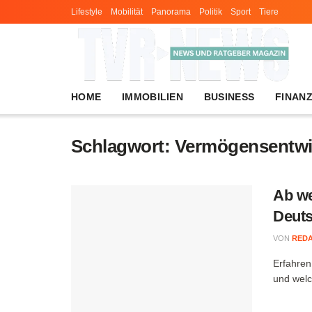
Lifestyle
Mobilität
Panorama
Politik
Sport
Tiere
HOME
IMMOBILIEN
BUSINESS
FINAN
Schlagwort:
Vermögensentwi
Ab we
Deut
VON
RED
Erfahren
und welc