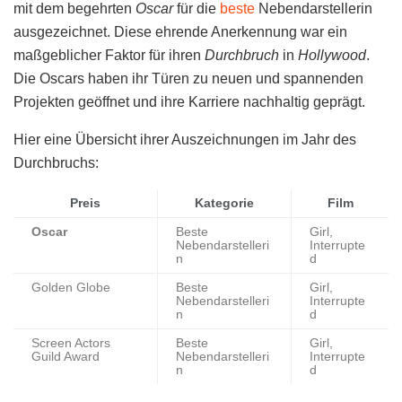
mit dem begehrten
Oscar
für die
beste
Nebendarstellerin
ausgezeichnet. Diese ehrende Anerkennung war ein
maßgeblicher Faktor für ihren
Durchbruch
in
Hollywood
.
Die Oscars haben ihr Türen zu neuen und spannenden
Projekten geöffnet und ihre Karriere nachhaltig geprägt.
Hier eine Übersicht ihrer Auszeichnungen im Jahr des
Durchbruchs:
Preis
Kategorie
Film
Oscar
Beste
Girl,
Nebendarstelleri
Interrupte
n
d
Golden Globe
Beste
Girl,
Nebendarstelleri
Interrupte
n
d
Screen Actors
Beste
Girl,
Guild Award
Nebendarstelleri
Interrupte
n
d