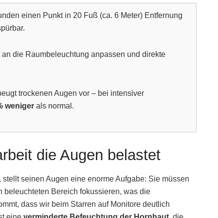
unden einen Punkt in 20 Fuß (ca. 6 Meter) Entfernung
spürbar.
it an die Raumbeleuchtung anpassen und direkte
eugt trockenen Augen vor – bei intensiver
% weniger
als normal.
beit die Augen belastet
t, stellt seinen Augen eine enorme Aufgabe: Sie müssen
ch beleuchteten Bereich fokussieren, was die
ommt, dass wir beim Starren auf Monitore deutlich
st eine
verminderte Befeuchtung der Hornhaut
, die