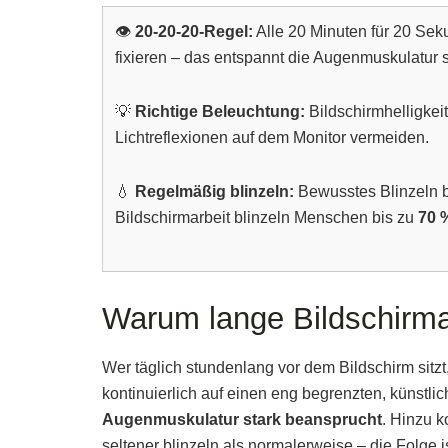
👁️
20-20-20-Regel:
Alle 20 Minuten für 20 Sek
fixieren – das entspannt die Augenmuskulatur 
💡
Richtige Beleuchtung:
Bildschirmhelligke
Lichtreflexionen auf dem Monitor vermeiden.
💧
Regelmäßig blinzeln:
Bewusstes Blinzeln b
Bildschirmarbeit blinzeln Menschen bis zu
70 
Warum lange Bildschirmar
Wer täglich stundenlang vor dem Bildschirm sitz
kontinuierlich auf einen eng begrenzten, künstli
Augenmuskulatur stark beansprucht
. Hinzu k
seltener blinzeln als normalerweise – die Folge i