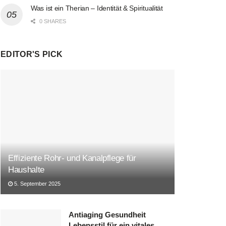
Was ist ein Therian – Identität & Spiritualität
0 SHARES
EDITOR'S PICK
Effiziente Rohr- und Kanalpflege für
Haushalte
5. September 2025
Antiaging Gesundheit
Lebensstil für ein vitales