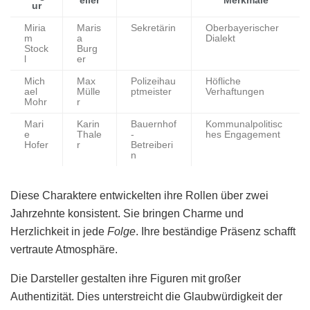
eller
Merkmale
ur
Miria
Maris
Sekretärin
Oberbayerischer
m
a
Dialekt
Stock
Burg
l
er
Mich
Max
Polizeihau
Höfliche
ael
Mülle
ptmeister
Verhaftungen
Mohr
r
Mari
Karin
Bauernhof
Kommunalpolitisc
e
Thale
-
hes Engagement
Hofer
r
Betreiberi
n
Diese Charaktere entwickelten ihre Rollen über zwei
Jahrzehnte konsistent. Sie bringen Charme und
Herzlichkeit in jede
Folge
. Ihre beständige Präsenz schafft
vertraute Atmosphäre.
Die Darsteller gestalten ihre Figuren mit großer
Authentizität. Dies unterstreicht die Glaubwürdigkeit der