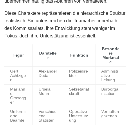
übernehmen häufig das Abführen von Verhafteten.
Diese Charaktere repräsentieren die hierarchische Struktur
realistisch. Sie unterstreichen die Teamarbeit innerhalb
des Kommissariats. Ihre Entwicklung steht weniger im
Fokus, doch ihre Unterstützung ist essentiell.
Besonde
Darstelle
re
Figur
Funktion
r
Merkmal
e
Gert
Alexander
Polizeidire
Administr
Achtzige
Duda
ktor
ative
r
Leitung
Mariann
Ursela
Sekretariat
Büroorga
e
Monn
skraft
nisation
Grasegg
er
Uniformi
Verschied
Operative
Verhaftun
erte
ene
Unterstütz
gszenen
Beamte
Statisten
ung