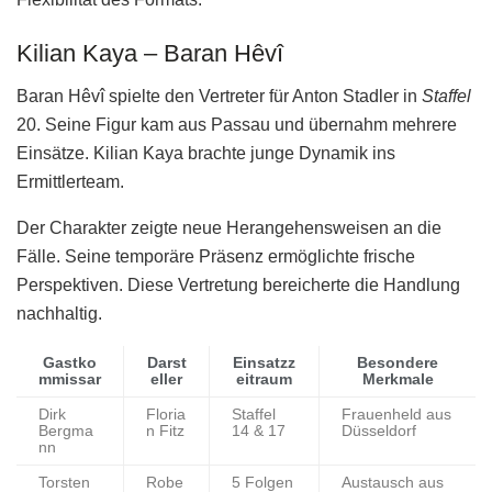
Kilian Kaya – Baran Hêvî
Baran Hêvî spielte den Vertreter für Anton Stadler in
Staffel
20. Seine Figur kam aus Passau und übernahm mehrere
Einsätze. Kilian Kaya brachte junge Dynamik ins
Ermittlerteam.
Der Charakter zeigte neue Herangehensweisen an die
Fälle. Seine temporäre Präsenz ermöglichte frische
Perspektiven. Diese Vertretung bereicherte die Handlung
nachhaltig.
Gastko
Darst
Einsatzz
Besondere
mmissar
eller
eitraum
Merkmale
Dirk
Floria
Staffel
Frauenheld aus
Bergma
n Fitz
14 & 17
Düsseldorf
nn
Torsten
Robe
5 Folgen
Austausch aus