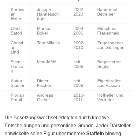
Korbini
Joseph
2002-
Bauernhof-
an
Hannesschl
2020
Betreiber
Hofer
äger
Ulrich
Markus
2004-
Münchner
Satori
Böker
2006
Frauenheld
Christi
Tom Mikulla
2002-
Zugezogener
an
2010
aus Göttingen
Lind
Sven
Igor Jeftić
seit
Begeisterter
Hanse
2006
Segler
n
Anton
Dieter
seit
Eigenbrötler
Stadler
Fischer
2009
aus Passau
Florian
Andreas
2010-
Hofhelfer und
Prantl
Giebel
2011
Vertreter
Die Besetzungswechsel erfolgten durch kreative
Entscheidungen und persönliche Gründe. Jeder Darsteller
entwickelte seine Figur über mehrere
Staffeln
hinweg.