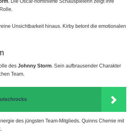
orm
. Die Oscar-nominierte Schauspielerin zeigt ihre
Rolle.
reine Unsichtbarkeit hinaus. Kirby betont die emotionalen
rm
olle des
Johnny Storm
. Sein aufbrausender Charakter
ichen Team.
eutschrocks
Energie des jüngsten Team-Mitglieds. Quinns Chemie mit
.