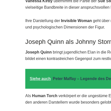
Vanessa Kirby
übernimmt die Partie der
Sue St
vielseitige Bandbreite in dieser anspruchsvollen 
Ihre Darstellung der
Invisible Woman
geht über 
und psychologischen Dimensionen der Figur.
Joseph Quinn als Johnny Sto
Joseph Quinn
bringt jugendlichen Elan in die R
bildet einen kontrastreichen Gegenpol zum restl
Siehe auch
Peter Maffay – Legende des D
Als
Human Torch
verkörpert er die ungestüme 
den anderen Darstellern wurde besonders gelobt