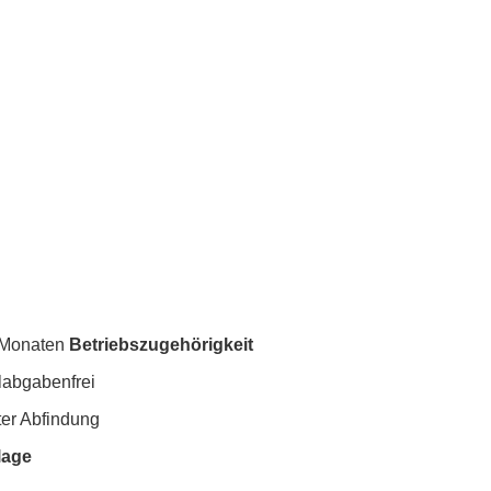
s Monaten
Betriebszugehörigkeit
alabgabenfrei
ter Abfindung
lage