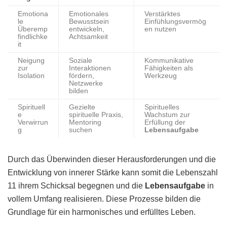
Emotiona
Emotionales
Verstärktes
le
Bewusstsein
Einfühlungsvermög
Überemp
entwickeln,
en nutzen
findlichke
Achtsamkeit
it
Neigung
Soziale
Kommunikative
zur
Interaktionen
Fähigkeiten als
Isolation
fördern,
Werkzeug
Netzwerke
bilden
Spirituell
Gezielte
Spirituelles
e
spirituelle Praxis,
Wachstum zur
Verwirrun
Mentoring
Erfüllung der
g
suchen
Lebensaufgabe
Durch das Überwinden dieser Herausforderungen und die
Entwicklung von innerer Stärke kann somit die Lebenszahl
11 ihrem Schicksal begegnen und die
Lebensaufgabe
in
vollem Umfang realisieren. Diese Prozesse bilden die
Grundlage für ein harmonisches und erfülltes Leben.