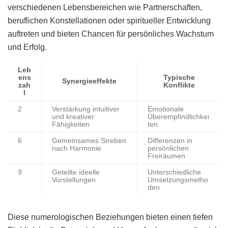
verschiedenen Lebensbereichen wie Partnerschaften,
beruflichen Konstellationen oder spiritueller Entwicklung
auftreten und bieten Chancen für persönliches Wachstum
und Erfolg.
Leb
ens
Typische
Synergieeffekte
zah
Konflikte
l
2
Verstärkung intuitiver
Emotionale
und kreativer
Überempfindlichkei
Fähigkeiten
ten
6
Gemeinsames Streben
Differenzen in
nach Harmonie
persönlichen
Freiräumen
9
Geteilte ideelle
Unterschiedliche
Vorstellungen
Umsetzungsmetho
den
Diese numerologischen Beziehungen bieten einen tiefen