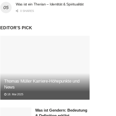
Was ist ein Therian – Identität & Spiritualität
0 SHARES
EDITOR'S PICK
Thomas Müller Karriere-Höhepunkte und
News
18. Mai 2025
Was ist Gendern: Bedeutung
& Definition erklärt