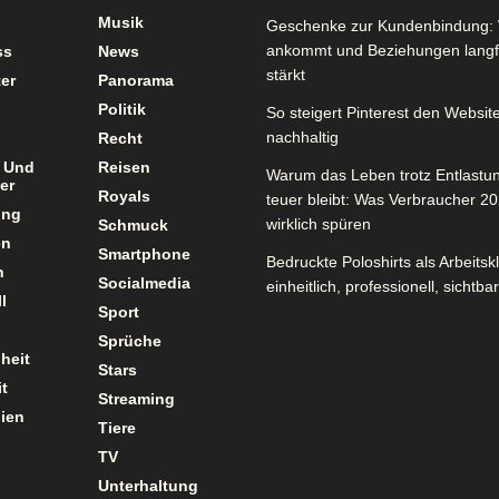
Musik
Geschenke zur Kundenbindung: 
ankommt und Beziehungen langfr
ss
News
stärkt
er
Panorama
Politik
So steigert Pinterest den Website
nachhaltig
Recht
 Und
Reisen
Warum das Leben trotz Entlastu
er
Royals
teuer bleibt: Was Verbraucher 2
ung
wirklich spüren
Schmuck
en
Smartphone
Bedruckte Poloshirts als Arbeitsk
n
Socialmedia
einheitlich, professionell, sichtbar
l
Sport
Sprüche
heit
Stars
t
Streaming
ien
Tiere
TV
Unterhaltung