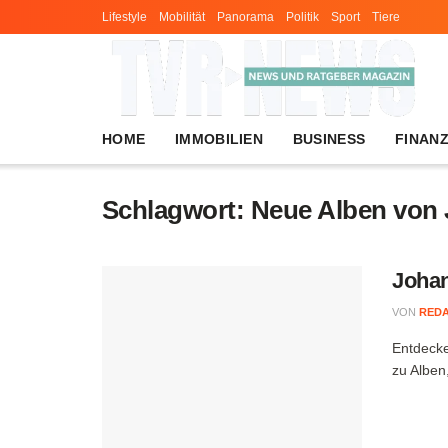
Lifestyle
Mobilität
Panorama
Politik
Sport
Tiere
HOME
IMMOBILIEN
BUSINESS
FINAN
Schlagwort:
Neue Alben von
Johan
VON
RED
Entdecke
zu Albe