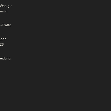
Was gut
istig
-Traffic
ngen
026
leidung: