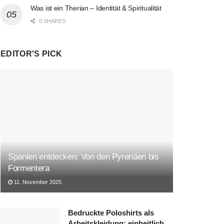
Was ist ein Therian – Identität & Spiritualität
0 SHARES
EDITOR'S PICK
Spanien entdecken: Von den Pyrenäen bis
Formentera
11. November 2025
Bedruckte Poloshirts als
Arbeitskleidung: einheitlich,