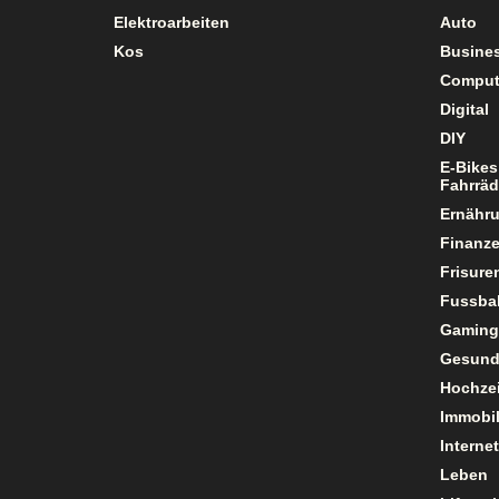
Elektroarbeiten
Auto
Kos
Busine
Comput
Digital
DIY
E-Bikes
Fahrräd
Ernähr
Finanz
Frisure
Fussbal
Gaming
Gesund
Hochzei
Immobil
Internet
Leben