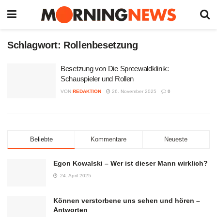
Schlagwort:
Rollenbesetzung
Besetzung von Die Spreewaldklinik:
Schauspieler und Rollen
VON
REDAKTION
26. November 2025
0
Beliebte
Kommentare
Neueste
Egon Kowalski – Wer ist dieser Mann wirklich?
24. April 2025
Können verstorbene uns sehen und hören –
Antworten