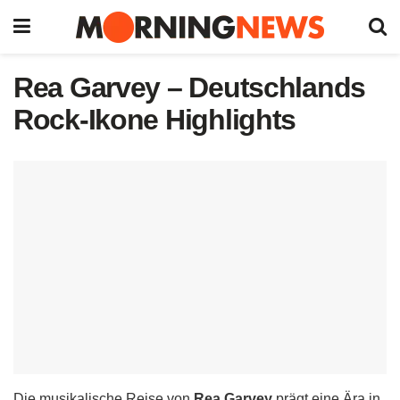
Rea Garvey – Deutschlands
Rock-Ikone Highlights
Die musikalische Reise von
Rea Garvey
prägt eine Ära in