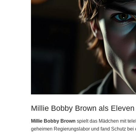
Millie Bobby Brown als Eleven /
Millie Bobby Brown
spielt das Mädchen mit tele
geheimen Regierungslabor und fand Schutz bei