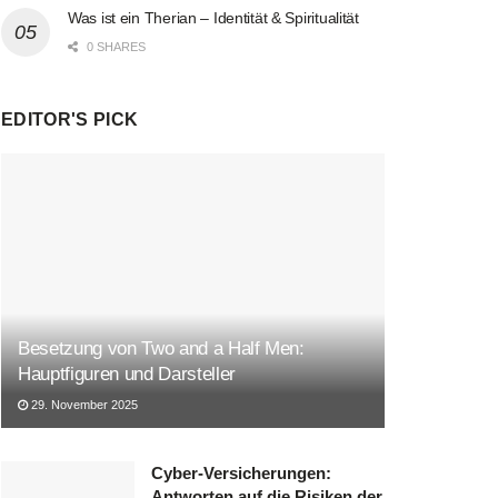
Was ist ein Therian – Identität & Spiritualität
0 SHARES
EDITOR'S PICK
Besetzung von Two and a Half Men:
Hauptfiguren und Darsteller
29. November 2025
Cyber-Versicherungen:
Antworten auf die Risiken der