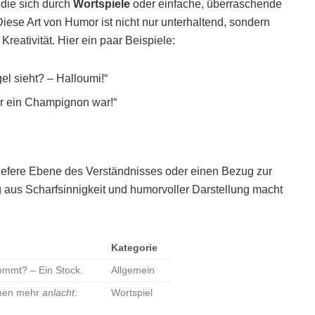
 die sich durch
Wortspiele
oder einfache, überraschende
se Art von Humor ist nicht nur unterhaltend, sondern
reativität. Hier ein paar Beispiele:
el sieht? – Halloumi!“
er ein Champignon war!“
 tiefere Ebene des Verständnisses oder einen Bezug zur
g aus Scharfsinnigkeit und humorvoller Darstellung macht
Kategorie
ommt? – Ein Stock.
Allgemein
einen mehr
anlacht
.
Wortspiel