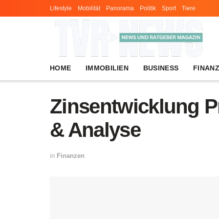
Lifestyle
Mobilität
Panorama
Politik
Sport
Tiere
HOME
IMMOBILIEN
BUSINESS
FINAN
Zinsentwicklung P
& Analyse
in
Finanzen