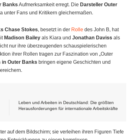
r Banks
Aufmerksamkeit erregt. Die
Darsteller Outer
 unter Fans und Kritikern gleichermaßen.
ks
Chase Stokes
, besetzt in der
Rolle
des John B, hat
it
Madison Bailey
als Kiara und
Jonathan Daviss
als
icht nur ihre überzeugenden schauspielerischen
tion ihrer Rollen tragen zur Faszination von „Outer
n in Outer Banks
bringen eigene Geschichten und
ereichern.
Leben und Arbeiten in Deutschland: Die größten
Herausforderungen für internationale Arbeitskräfte
er auf dem Bildschirm; sie verleihen ihren Figuren Tiefe
ame Entwicklungen zu einem komplexen