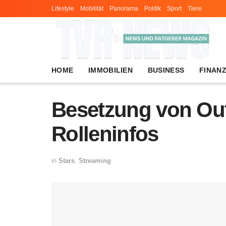
Lifestyle
Mobilität
Panorama
Politik
Sport
Tiere
HOME
IMMOBILIEN
BUSINESS
FINAN
Besetzung von Out
Rolleninfos
in
Stars
,
Streaming