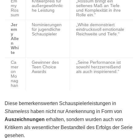
Em
Kritikerpreis für
„Rossum bringt ein
my
außergewöhnlic
seltenes Maß an Tiefe
Ros
he Leistung
und Komplexität in ihre
sum
Rolle ein.“
Jer
Nominierungen
„White demonstriert
em
für jugendliche
eindrucksvoll emotionale
y
Schauspieler
Reichweite und Tiefe.“
Alle
n
Whi
te
Ca
Gewinner des
„Seine Performance ist
mer
Teen Choice
sowohl herzzerreißend
on
Awards
als auch inspirierend.“
Mo
nag
han
Diese bemerkenswerten Schauspielerleistungen in
Shameless
haben nicht nur Anerkennung in Form von
Auszeichnungen
erhalten, sondern wurden auch von
Kritikern als wesentlicher Bestandteil des Erfolgs der Serie
gesehen.