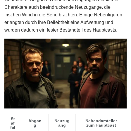
Charaktere auch beeindruckende Neuzugänge, die
frischen Wind in die Serie brachten. Einige Nebenfiguren
erlangten durch ihre Beliebtheit eine Aufwertung und
wurden dadurch ein fester Bestandteil des Hauptcasts.
St
Abgan
Neuzug
Nebendarsteller
af
g
ang
zum Hauptcast
fel