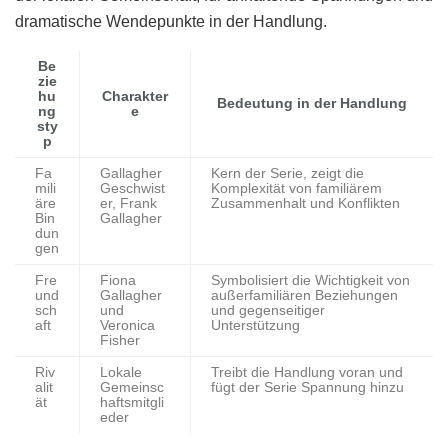
dramatische Wendepunkte in der Handlung.
Be
zie
hu
Charakter
Bedeutung in der Handlung
ng
e
sty
p
Fa
Gallagher
Kern der Serie, zeigt die
mili
Geschwist
Komplexität von familiärem
äre
er, Frank
Zusammenhalt und Konflikten
Bin
Gallagher
dun
gen
Fre
Fiona
Symbolisiert die Wichtigkeit von
und
Gallagher
außerfamiliären Beziehungen
sch
und
und gegenseitiger
aft
Veronica
Unterstützung
Fisher
Riv
Lokale
Treibt die Handlung voran und
alit
Gemeinsc
fügt der Serie Spannung hinzu
ät
haftsmitgli
eder