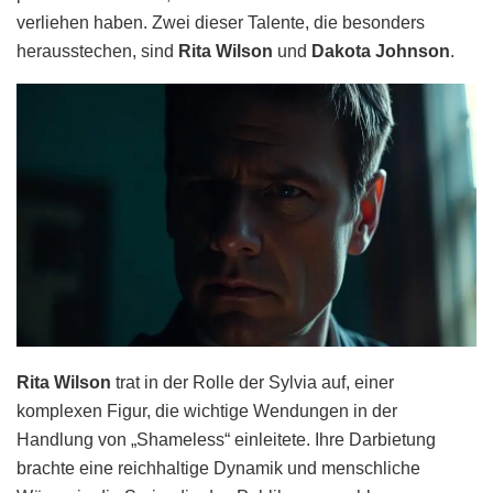
verliehen haben. Zwei dieser Talente, die besonders
herausstechen, sind
Rita Wilson
und
Dakota Johnson
.
Rita Wilson
trat in der Rolle der Sylvia auf, einer
komplexen Figur, die wichtige Wendungen in der
Handlung von „Shameless“ einleitete. Ihre Darbietung
brachte eine reichhaltige Dynamik und menschliche