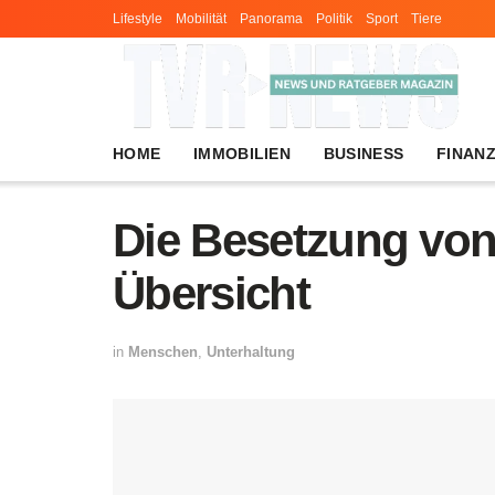
Lifestyle
Mobilität
Panorama
Politik
Sport
Tiere
HOME
IMMOBILIEN
BUSINESS
FINAN
Die Besetzung von
Übersicht
in
Menschen
,
Unterhaltung