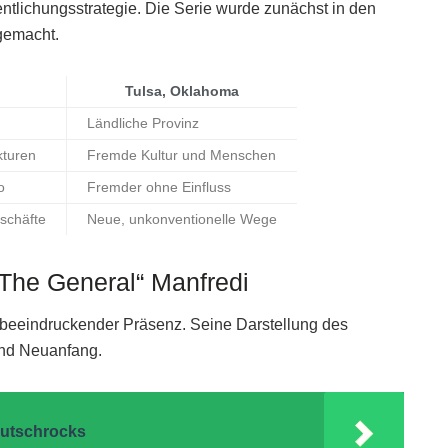
entlichungsstrategie. Die Serie wurde zunächst in den
 gemacht.
Tulsa, Oklahoma
Ländliche Provinz
kturen
Fremde Kultur und Menschen
o
Fremder ohne Einfluss
eschäfte
Neue, unkonventionelle Wege
„The General“ Manfredi
t beeindruckender Präsenz. Seine Darstellung des
und Neuanfang.
eutschrocks