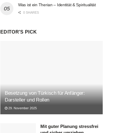
Was ist ein Therian – Identität & Spiritualität
0 SHARES
EDITOR'S PICK
Besetzung von Türkisch für Anfänger:
Darsteller und Rollen
29. November 2025
Mit guter Planung stressfrei
und sicher umziehen