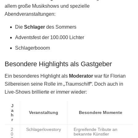
allem große Musikshows und spezielle
Abendveranstaltungen:
Die
Schlager
des Sommers
Adventsfest der 100.000 Lichter
Schlagerbooom
Besondere Highlights als Gastgeber
Ein besonderes Highlight als
Moderator
war für Florian
Silbereisen seine Rolle im
„Traumschiff“
. Doch auch in
Live-Shows brillierte er immer wieder:
J
a
Veranstaltung
Besondere Momente
h
r
2
Schlagerlovestory
Ergreifende Tribute an
0
bekannte Künstler