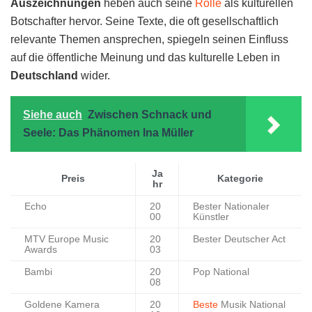
Auszeichnungen
heben auch seine
Rolle
als kulturellen
Botschafter hervor. Seine Texte, die oft gesellschaftlich
relevante Themen ansprechen, spiegeln seinen Einfluss
auf die öffentliche Meinung und das kulturelle Leben in
Deutschland
wider.
Siehe auch
Zwischen Schnack und
Seele: Das Phänomen Ina Müller
Ja
Preis
Kategorie
hr
Echo
20
Bester Nationaler
00
Künstler
MTV Europe Music
20
Bester Deutscher Act
Awards
03
Bambi
20
Pop National
08
Goldene Kamera
20
Beste
Musik National