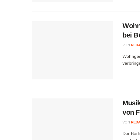
Wohng
bei B
VON
RED
Wohngesu
verbring
Musik
von F
VON
RED
Der Berl