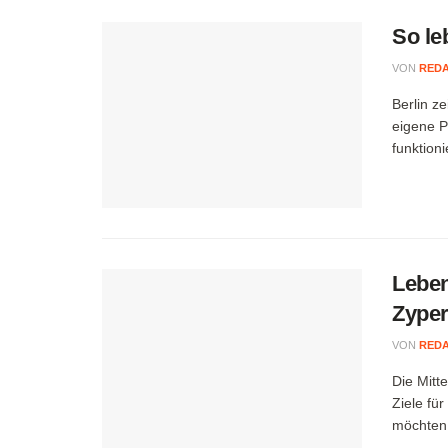
So le
VON
RED
Berlin ze
eigene P
funktioni
Leben
Zype
VON
RED
Die Mitt
Ziele fü
möchten.