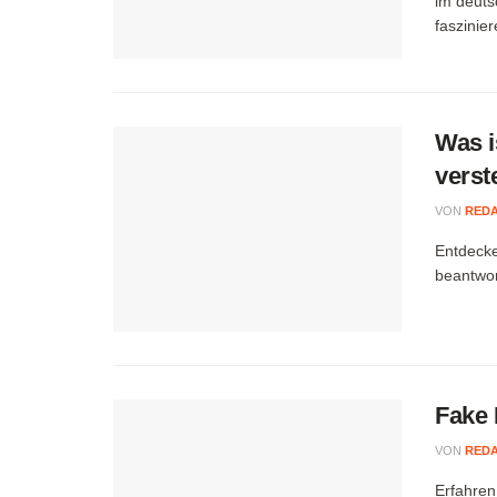
im deuts
faszinie
Was i
verst
VON
RED
Entdecke
beantwor
Fake 
VON
RED
Erfahren