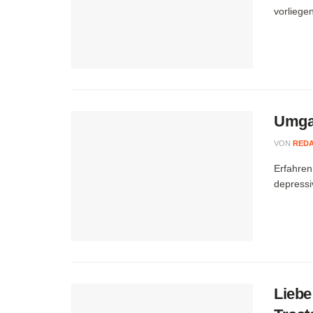
vorliege
Umgan
VON
RED
Erfahren
depressi
Liebe