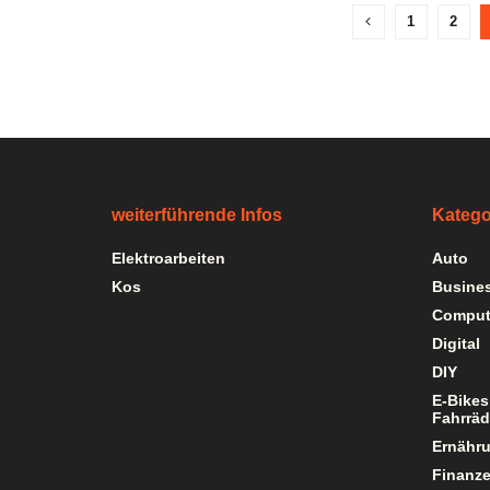
1
2
weiterführende Infos
Katego
Elektroarbeiten
Auto
Kos
Busine
Comput
Digital
DIY
E-Bikes
Fahrräd
Ernähr
Finanz