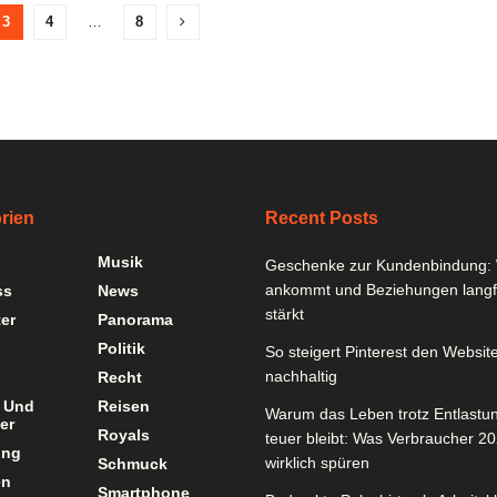
3
4
…
8
rien
Recent Posts
Musik
Geschenke zur Kundenbindung: 
ankommt und Beziehungen langfr
ss
News
stärkt
er
Panorama
Politik
So steigert Pinterest den Website
nachhaltig
Recht
 Und
Reisen
Warum das Leben trotz Entlastu
er
Royals
teuer bleibt: Was Verbraucher 2
ung
wirklich spüren
Schmuck
en
Smartphone