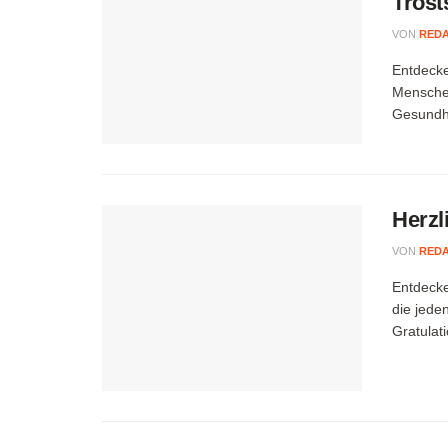
Trost
VON
RED
Entdecke
Menschen
Gesundhe
Herzl
VON
RED
Entdecke
die jede
Gratulat