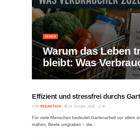
LEBEN
Warum das Leben tr
bleibt: Was Verbrau
Effizient und stressfrei durchs Gar
VON
REDAKTION
24. Oktober 2025
0
Für viele Menschen bedeutet Gartenarbeit vor allem e
mähen, Beete umgraben – die...