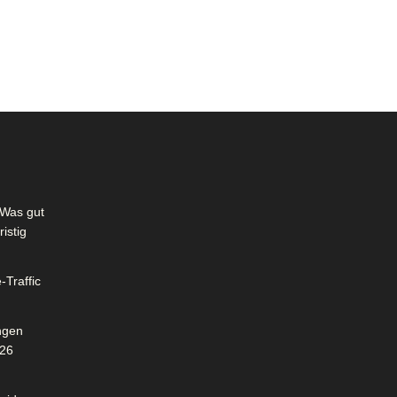
Was gut
istig
-Traffic
ngen
026