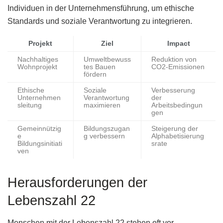
Individuen in der Unternehmensführung, um ethische
Standards und soziale Verantwortung zu integrieren.
Projekt
Ziel
Impact
Nachhaltiges
Umweltbewuss
Reduktion von
Wohnprojekt
tes Bauen
CO2-Emissionen
fördern
Ethische
Soziale
Verbesserung
Unternehmen
Verantwortung
der
sleitung
maximieren
Arbeitsbedingun
gen
Gemeinnützig
Bildungszugan
Steigerung der
e
g verbessern
Alphabetisierung
Bildungsinitiati
srate
ven
Herausforderungen der
Lebenszahl 22
Menschen mit der Lebenszahl 22 stehen oft vor