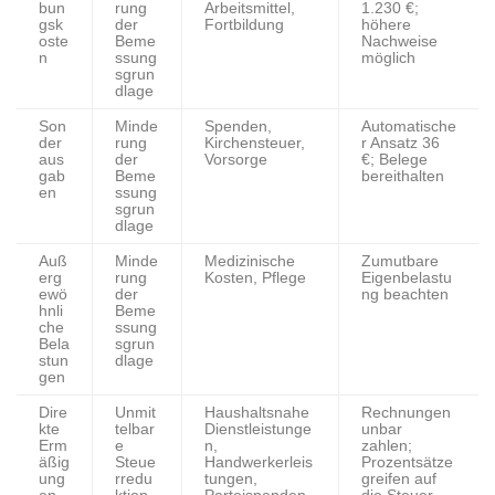
bun
rung
Arbeitsmittel,
1.230 €;
gsk
der
Fortbildung
höhere
oste
Beme
Nachweise
n
ssung
möglich
sgrun
dlage
Son
Minde
Spenden,
Automatische
der
rung
Kirchensteuer,
r Ansatz 36
aus
der
Vorsorge
€; Belege
gab
Beme
bereithalten
en
ssung
sgrun
dlage
Auß
Minde
Medizinische
Zumutbare
erg
rung
Kosten, Pflege
Eigenbelastu
ewö
der
ng beachten
hnli
Beme
che
ssung
Bela
sgrun
stun
dlage
gen
Dire
Unmit
Haushaltsnahe
Rechnungen
kte
telbar
Dienstleistunge
unbar
Erm
e
n,
zahlen;
äßig
Steue
Handwerkerleis
Prozentsätze
ung
rredu
tungen,
greifen auf