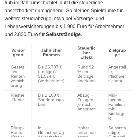
früh im Jahr umschichtet, nutzt die steuerliche
absetzbarkeit durchgehend. So bleiben Spielräume für
weitere steuerabzüge, etwa bei Vorsorge- und
Lebensversicherungen bis 1.900 Euro für Arbeitnehmer
und 2.800 Euro für
Selbstständige
.
Steuerlic
Vorsor
Jährlicher
Zielgrup
her
geart
Rahmen
pe
Effekt
Gesetzl
Bis 25.787 €
Rund 92
Angestell
iche
(Ledige) /
% der
te,
Renten
51.574 €
Beiträge
Pflichtver
versich
(Verheiratete)
anerkann
sicherte
erung
t
Riester
Bis 2.100 €
Abzug +
Mid-
-Rente
Sonderausga
Zulagen
Income,
ben
je nach
Familien
Anspruch
mit
Kinderge
ld
Rürup-
In
Hoher
Selbststä
Rente
Höchstbeträg
anrechen
ndige,