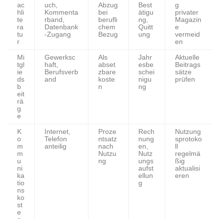
ac
uch,
Abzug
Best
g
hli
Kommenta
bei
ätigu
privater
te
rband,
berufli
ng,
Magazin
ra
Datenbank
chem
Quitt
e
tu
-Zugang
Bezug
ung
vermeid
r
en
Mi
Gewerksc
Als
Jahr
Aktuelle
tgl
haft,
abset
esbe
Beitrags
ie
Berufsverb
zbare
schei
sätze
ds
and
koste
nigu
prüfen
b
n
ng
eit
rä
g
e
K
Internet,
Proze
Rech
Nutzung
o
Telefon
ntsatz
nung
sprotoko
m
anteilig
nach
en,
ll
m
Nutzu
Nutz
regelmä
u
ng
ungs
ßig
ni
aufst
aktualisi
ka
ellun
eren
tio
g
ns
ko
st
e