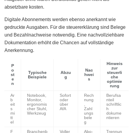
absetzbare kosten.
Digitale Abonnements werden ebenso anerkannt wie
gedruckte Ausgaben. Für die steuererklärung sind Belege
und Bezahlnachweise notwendig. Eine nachvollziehbare
Dokumentation erhöht die Chancen auf vollständige
Anerkennung.
Hinweis
P
zur
o
Nac
Typische
Abzu
steuerli
st
hwei
Beispiele
g
che
e
s
optimie
n
rung
Ar
Notebook,
Sofort
Rech
Berufsa
b
Monitor,
oder
nung
nteil
eit
ergonomis
über
,
schriftlic
s
cher Stuhl,
AfA
Zahl
h
mi
Werkzeug
ungs
dokume
tt
bele
ntieren
el
g
F
Branchenb
Voller
Abo-
Trennun