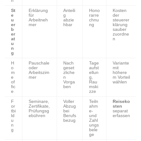
n
St
Erklärung
Anteili
Hono
Kosten
e
für
g
rarre
der
u
Arbeitneh
abzie
chnu
steuerer
er
mer
hbar
ng
klärung
b
sauber
er
zuordne
at
n
u
n
g
H
Pauschale
Nach
Tage
Variante
o
oder
geset
aufst
mit
m
Arbeitszim
zliche
ellun
höhere
e
mer
n
g,
m Vorteil
of
Vorga
Rau
wählen
fic
ben
mski
e
zze
F
Seminare,
Voller
Teiln
Reiseko
or
Zertifikate,
Abzug
ahm
sten
tbi
Prüfungsg
bei
e-
separat
ld
ebühren
Berufs
und
erfassen
u
bezug
Zahl
n
ungs
g
bele
ge