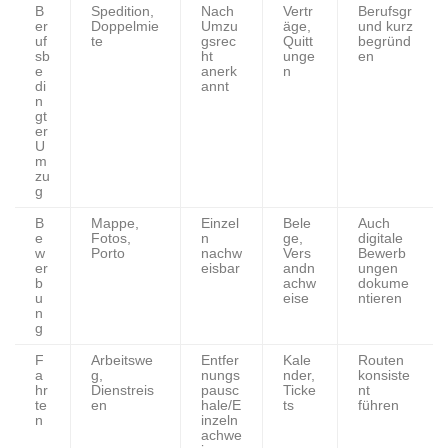
B
Spedition,
Nach
Vertr
Berufsgr
er
Doppelmie
Umzu
äge,
und kurz
uf
te
gsrec
Quitt
begründ
sb
ht
unge
en
e
anerk
n
di
annt
n
gt
er
U
m
zu
g
B
Mappe,
Einzel
Bele
Auch
e
Fotos,
n
ge,
digitale
w
Porto
nachw
Vers
Bewerb
er
eisbar
andn
ungen
b
achw
dokume
u
eise
ntieren
n
g
F
Arbeitswe
Entfer
Kale
Routen
a
g,
nungs
nder,
konsiste
hr
Dienstreis
pausc
Ticke
nt
te
en
hale/E
ts
führen
n
inzeln
achwe