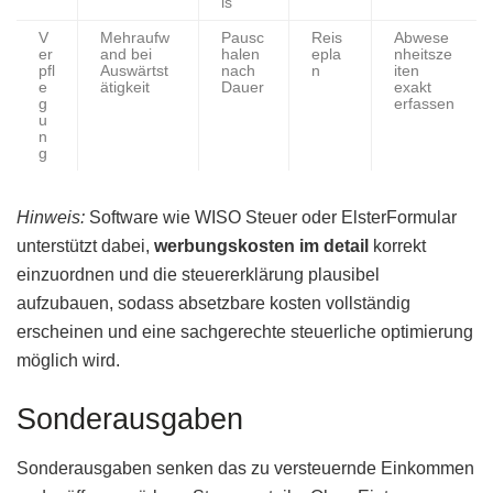
is
V
Mehraufw
Pausc
Reis
Abwese
er
and bei
halen
epla
nheitsze
pfl
Auswärtst
nach
n
iten
e
ätigkeit
Dauer
exakt
g
erfassen
u
n
g
Hinweis:
Software wie WISO Steuer oder ElsterFormular
unterstützt dabei,
werbungskosten im detail
korrekt
einzuordnen und die steuererklärung plausibel
aufzubauen, sodass absetzbare kosten vollständig
erscheinen und eine sachgerechte steuerliche optimierung
möglich wird.
Sonderausgaben
Sonderausgaben senken das zu versteuernde Einkommen