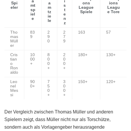
a
i
Spi
a
ons
ions
mt
s
eler
m
League
Leagu
sp
t
tz
Spiele
e Tore
iel
e
ie
e
n
le
z
Tho
83
2
2
163
57
mas
9
9
7
Müll
0
9
er
Cris
10
8
2
180+
130+
tian
00
0
0
o
+
0
0
Ron
+
+
aldo
Leo
90
7
3
150+
120+
nel
0+
5
0
Mes
0
0
si
+
+
Der Vergleich zwischen Thomas Müller und anderen
Spielern zeigt, dass Müller nicht nur als Torschütze,
sondern auch als Vorlagengeber herausragende