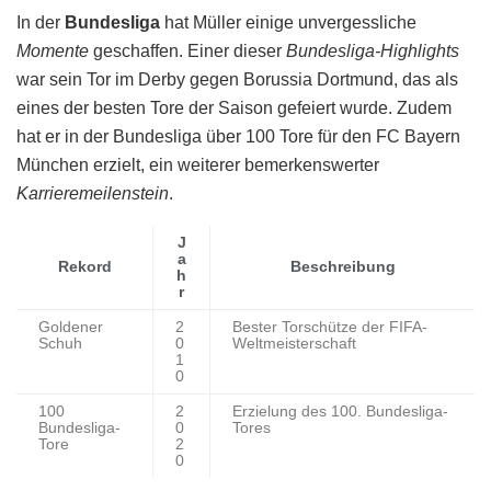
In der
Bundesliga
hat Müller einige unvergessliche
Momente
geschaffen. Einer dieser
Bundesliga-Highlights
war sein Tor im Derby gegen Borussia Dortmund, das als
eines der besten Tore der Saison gefeiert wurde. Zudem
hat er in der Bundesliga über 100 Tore für den FC Bayern
München erzielt, ein weiterer bemerkenswerter
Karrieremeilenstein
.
J
a
Rekord
Beschreibung
h
r
Goldener
2
Bester Torschütze der FIFA-
Schuh
0
Weltmeisterschaft
1
0
100
2
Erzielung des 100. Bundesliga-
Bundesliga-
0
Tores
Tore
2
0