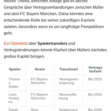
heißes Thema. Berichten zufolge gibt es derzeit
Gespräche über
Vertragsverhandlungen
zwischen Müller
und dem FC Bayern München. Diese könnten eine
entscheidende Rolle bei seiner zukünftigen Karriere
spielen, besonders wenn es um langfristige Perspektiven
geht.
Ein Überblick
über
Spielertransfers
und
Vertragsänderungen könnte Klarheit über Müllers nächstes
großes Kapitel bringen.
Vertrags
Spieler
Verein
Transferart
laufzeit
Thoma
FC Bayern
Vertragsverl
Bis 2025
s
München
ängerung
Müller
Leon
FC Bayern
Neuverpflic
Bis 2026
Goretz
München
htung
ka
David
Real
Spielertrans
Bis 2026