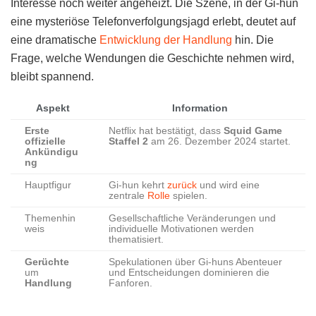
Interesse noch weiter angeheizt. Die Szene, in der Gi-hun
eine mysteriöse Telefonverfolgungsjagd erlebt, deutet auf
eine dramatische
Entwicklung der Handlung
hin. Die
Frage, welche Wendungen die Geschichte nehmen wird,
bleibt spannend.
Aspekt
Information
Erste
Netflix hat bestätigt, dass
Squid Game
offizielle
Staffel 2
am 26. Dezember 2024 startet.
Ankündigu
ng
Hauptfigur
Gi-hun kehrt
zurück
und wird eine
zentrale
Rolle
spielen.
Themenhin
Gesellschaftliche Veränderungen und
weis
individuelle Motivationen werden
thematisiert.
Gerüchte
Spekulationen über Gi-huns Abenteuer
um
und Entscheidungen dominieren die
Handlung
Fanforen.