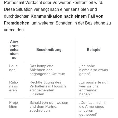
Partner mit Verdacht oder Vorwürfen konfrontiert wird.
Diese Situation verlangt nach einer sensiblen und
durchdachten
Kommunikation nach einem Fall von
Fremdgehen
, um weiteren Schaden in der Beziehung zu
vermeiden.
Abw
ehrm
echa
Beschreibung
Beispiel
nism
us
Leug
Das komplette
„Ich habe
nen
Ablehnen der
niemals so etwas
begangenen Untreue
getan!“
Ratio
Rechtfertigung des
„Es passierte nur,
nalisi
Verhaltens mit logisch
weil wir uns
eren
erscheinenden
entfremdet
Gründen
haben.“
Proje
Schuld von sich weisen
„Du hast mich in
ktion
und dem Partner
die Arme eines
zuschreiben
anderen
getrieben!“