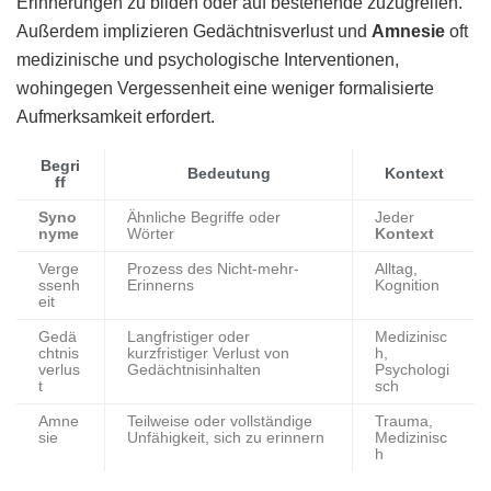
Erinnerungen zu bilden oder auf bestehende zuzugreifen.
Außerdem implizieren Gedächtnisverlust und
Amnesie
oft
medizinische und psychologische Interventionen,
wohingegen Vergessenheit eine weniger formalisierte
Aufmerksamkeit erfordert.
Begri
Bedeutung
Kontext
ff
Syno
Ähnliche Begriffe oder
Jeder
nyme
Wörter
Kontext
Verge
Prozess des Nicht-mehr-
Alltag,
ssenh
Erinnerns
Kognition
eit
Gedä
Langfristiger oder
Medizinisc
chtnis
kurzfristiger Verlust von
h,
verlus
Gedächtnisinhalten
Psychologi
t
sch
Amne
Teilweise oder vollständige
Trauma,
sie
Unfähigkeit, sich zu erinnern
Medizinisc
h