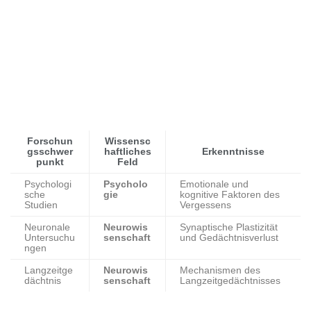
Forschun
Wissensc
gsschwer
haftliches
Erkenntnisse
punkt
Feld
Psychologi
Psycholo
Emotionale und
sche
gie
kognitive Faktoren des
Studien
Vergessens
Neuronale
Neurowis
Synaptische Plastizität
Untersuchu
senschaft
und Gedächtnisverlust
ngen
Langzeitge
Neurowis
Mechanismen des
dächtnis
senschaft
Langzeitgedächtnisses