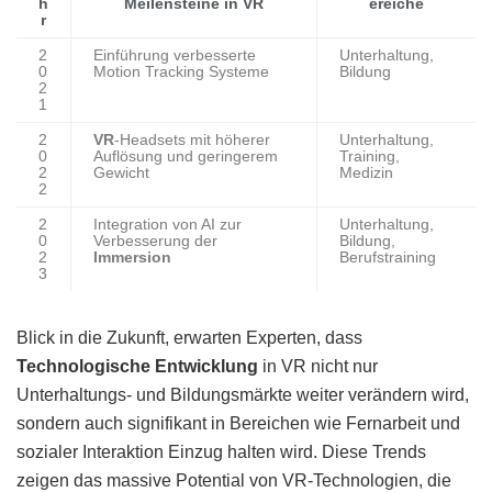
h
Meilensteine in VR
ereiche
r
2
Einführung verbesserte
Unterhaltung,
0
Motion Tracking Systeme
Bildung
2
1
2
VR
-Headsets mit höherer
Unterhaltung,
0
Auflösung und geringerem
Training,
2
Gewicht
Medizin
2
2
Integration von AI zur
Unterhaltung,
0
Verbesserung der
Bildung,
2
Immersion
Berufstraining
3
Blick in die Zukunft, erwarten Experten, dass
Technologische Entwicklung
in VR nicht nur
Unterhaltungs- und Bildungsmärkte weiter verändern wird,
sondern auch signifikant in Bereichen wie Fernarbeit und
sozialer Interaktion Einzug halten wird. Diese Trends
zeigen das massive Potential von VR-Technologien, die