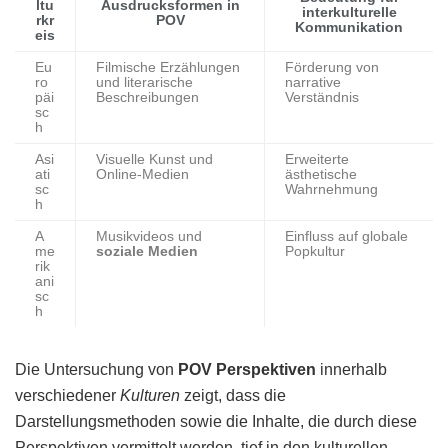
ltu
Ausdrucksformen in
interkulturelle
rkr
POV
Kommunikation
eis
Eu
Filmische Erzählungen
Förderung von
ro
und literarische
narrative
päi
Beschreibungen
Verständnis
sc
h
Asi
Visuelle Kunst und
Erweiterte
ati
Online-Medien
ästhetische
sc
Wahrnehmung
h
A
Musikvideos und
Einfluss auf globale
me
soziale Medien
Popkultur
rik
ani
sc
h
Die Untersuchung von
POV Perspektiven
innerhalb
verschiedener
Kulturen
zeigt, dass die
Darstellungsmethoden sowie die Inhalte, die durch diese
Perspektiven vermittelt werden, tief in den kulturellen