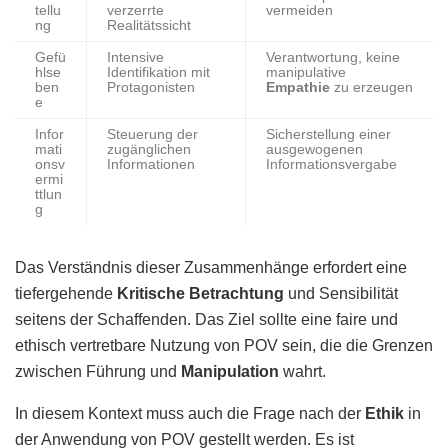
tellu
verzerrte
vermeiden
ng
Realitätssicht
Gefü
Intensive
Verantwortung, keine
hlse
Identifikation mit
manipulative
ben
Protagonisten
Empathie
zu erzeugen
e
Infor
Steuerung der
Sicherstellung einer
mati
zugänglichen
ausgewogenen
onsv
Informationen
Informationsvergabe
ermi
ttlun
g
Das Verständnis dieser Zusammenhänge erfordert eine
tiefergehende
Kritische Betrachtung
und Sensibilität
seitens der Schaffenden. Das Ziel sollte eine faire und
ethisch vertretbare Nutzung von POV sein, die die Grenzen
zwischen Führung und
Manipulation
wahrt.
In diesem Kontext muss auch die Frage nach der
Ethik
in
der Anwendung von POV gestellt werden. Es ist