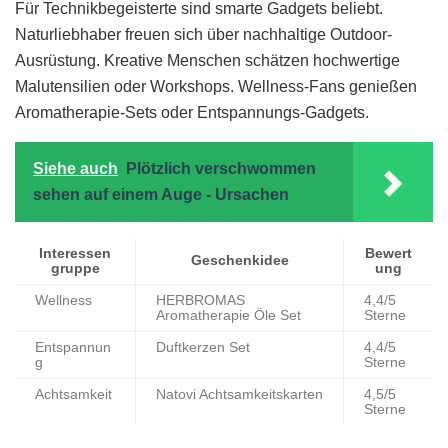
Für Technikbegeisterte sind smarte Gadgets beliebt.
Naturliebhaber freuen sich über nachhaltige Outdoor-
Ausrüstung. Kreative Menschen schätzen hochwertige
Malutensilien oder Workshops. Wellness-Fans genießen
Aromatherapie-Sets oder Entspannungs-Gadgets.
Siehe auch
Plötzlich verschwommen
sehen auf einem Auge - Ursachen
Interessen
Bewert
Geschenkidee
gruppe
ung
Wellness
HERBROMAS
4,4/5
Aromatherapie Öle Set
Sterne
Entspannun
Duftkerzen Set
4,4/5
g
Sterne
Achtsamkeit
Natovi Achtsamkeitskarten
4,5/5
Sterne