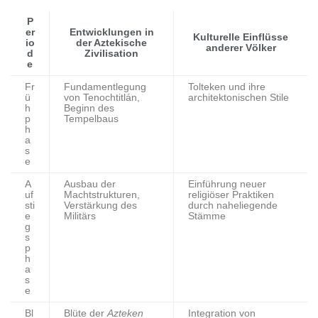
P
er
Entwicklungen in
Kulturelle Einflüsse
io
der Aztekische
anderer Völker
d
Zivilisation
e
Fr
Fundamentlegung
Tolteken und ihre
ü
von Tenochtitlán,
architektonischen Stile
h
Beginn des
p
Tempelbaus
h
a
s
e
A
Ausbau der
Einführung neuer
uf
Machtstrukturen,
religiöser Praktiken
sti
Verstärkung des
durch naheliegende
e
Militärs
Stämme
g
s
p
h
a
s
e
Bl
Blüte der
Azteken
Integration von