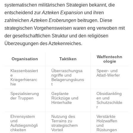
systematischen militärischen Strategien bekannt, die
entscheidend zur
Azteken Expansion
und ihren
zahlreichen
Azteken Eroberungen
beitrugen. Diese
strategischen Vorgehensweisen waren eng verwoben mit
der gesellschaftlichen Struktur und den religiösen
Überzeugungen des Aztekenreiches.
Waffentechn
Organisation
Taktiken
ologie
Klassenbasiert
Überraschungsa
Speer- und
e
ngriffe und
Atlatl-Werfer
Kriegerhierarc
Belagerungskuns
hie
t
Spezialisierung
Geplante
Obsidiankling
der Truppen
Rückzüge und
en und
Hinterhalte
Schutzschilde
r
Ehrensystem
Nutzung des
Verstärkte
und
Terrains zu
Holzwaffen
Aufstiegsmögli
strategischem
und
chkeiten
Vorteil
Rüstungen