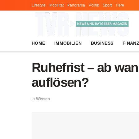
Lifestyle
Mobilität
Panorama
Politik
Sport
Tiere
HOME
IMMOBILIEN
BUSINESS
FINAN
Ruhefrist – ab wa
auflösen?
in
Wissen