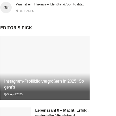
Was ist ein Therian – Identität & Spiritualität
0 SHARES
EDITOR'S PICK
Instagram-Profilbild vergrößern in 2025: So
geht’s
5. April 2025
Lebenszahl 8 – Macht, Erfolg,
materieller Wohlstand