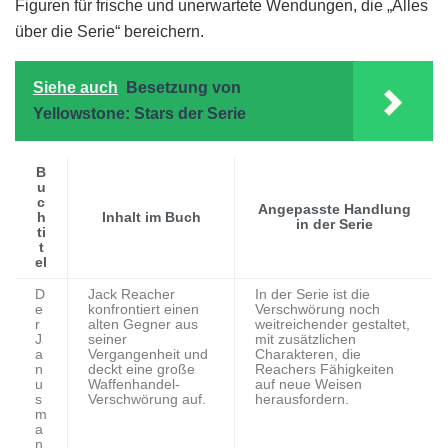
Figuren für frische und unerwartete Wendungen, die „Alles
über die Serie“ bereichern.
Siehe auch
Besetzung von
Yellowstone: Stars der Serie
B
u
c
Angepasste Handlung
h
Inhalt im Buch
in der Serie
ti
t
el
D
Jack Reacher
In der Serie ist die
e
konfrontiert einen
Verschwörung noch
r
alten Gegner aus
weitreichender gestaltet,
J
seiner
mit zusätzlichen
a
Vergangenheit und
Charakteren, die
n
deckt eine große
Reachers Fähigkeiten
u
Waffenhandel-
auf neue Weisen
s
Verschwörung auf.
herausfordern.
m
a
n