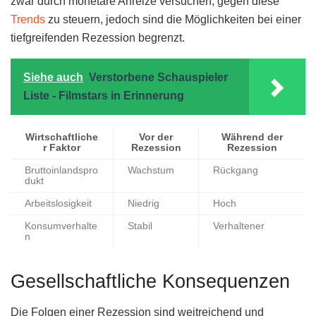
zwar durch monetäre Anreize versuchen, gegen diese
Trends
zu steuern, jedoch sind die Möglichkeiten bei einer
tiefgreifenden Rezession begrenzt.
Siehe auch
Verstorbene Schauspieler
Liste - Filmstars in Erinnerung
Wirtschaftliche
Vor der
Während der
r Faktor
Rezession
Rezession
Bruttoinlandspro
Wachstum
Rückgang
dukt
Arbeitslosigkeit
Niedrig
Hoch
Konsumverhalte
Stabil
Verhaltener
n
Gesellschaftliche Konsequenzen
Die Folgen einer Rezession sind weitreichend und